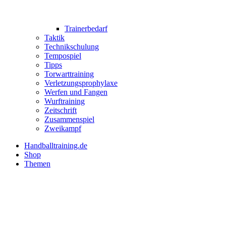
Trainerbedarf
Taktik
Technikschulung
Tempospiel
Tipps
Torwarttraining
Verletzungsprophylaxe
Werfen und Fangen
Wurftraining
Zeitschrift
Zusammenspiel
Zweikampf
Handballtraining.de
Shop
Themen