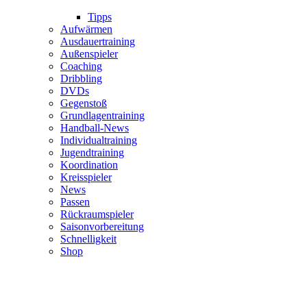
Tipps
Aufwärmen
Ausdauertraining
Außenspieler
Coaching
Dribbling
DVDs
Gegenstoß
Grundlagentraining
Handball-News
Individualtraining
Jugendtraining
Koordination
Kreisspieler
News
Passen
Rückraumspieler
Saisonvorbereitung
Schnelligkeit
Shop