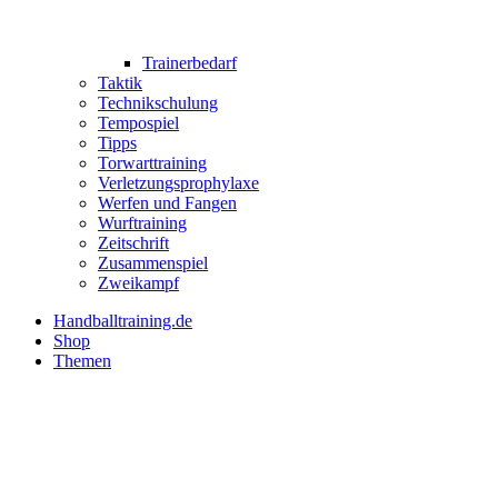
Trainerbedarf
Taktik
Technikschulung
Tempospiel
Tipps
Torwarttraining
Verletzungsprophylaxe
Werfen und Fangen
Wurftraining
Zeitschrift
Zusammenspiel
Zweikampf
Handballtraining.de
Shop
Themen