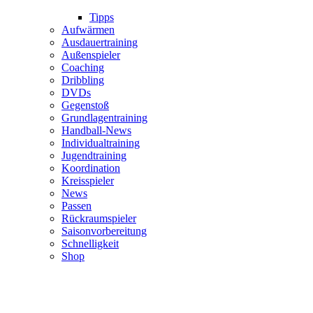
Tipps
Aufwärmen
Ausdauertraining
Außenspieler
Coaching
Dribbling
DVDs
Gegenstoß
Grundlagentraining
Handball-News
Individualtraining
Jugendtraining
Koordination
Kreisspieler
News
Passen
Rückraumspieler
Saisonvorbereitung
Schnelligkeit
Shop