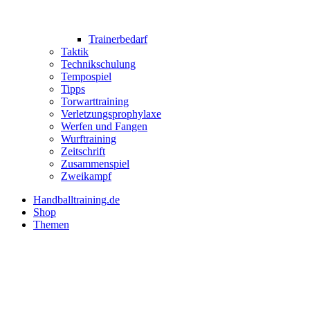
Trainerbedarf
Taktik
Technikschulung
Tempospiel
Tipps
Torwarttraining
Verletzungsprophylaxe
Werfen und Fangen
Wurftraining
Zeitschrift
Zusammenspiel
Zweikampf
Handballtraining.de
Shop
Themen