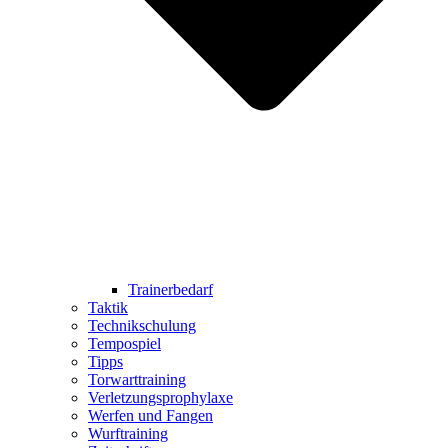
Trainerbedarf
Taktik
Technikschulung
Tempospiel
Tipps
Torwarttraining
Verletzungsprophylaxe
Werfen und Fangen
Wurftraining