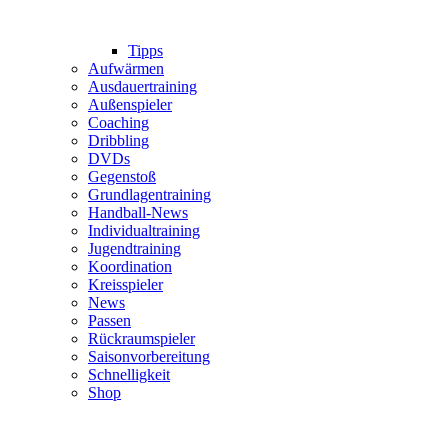
Tipps
Aufwärmen
Ausdauertraining
Außenspieler
Coaching
Dribbling
DVDs
Gegenstoß
Grundlagentraining
Handball-News
Individualtraining
Jugendtraining
Koordination
Kreisspieler
News
Passen
Rückraumspieler
Saisonvorbereitung
Schnelligkeit
Shop