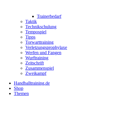
Trainerbedarf
Taktik
Technikschulung
Tempospiel
Tipps
Torwarttraining
Verletzungsprophylaxe
Werfen und Fangen
Wurftraining
Zeitschrift
Zusammenspiel
Zweikampf
Handballtraining.de
Shop
Themen