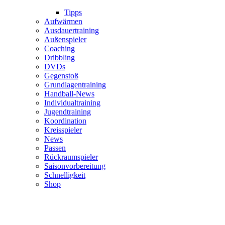
Tipps
Aufwärmen
Ausdauertraining
Außenspieler
Coaching
Dribbling
DVDs
Gegenstoß
Grundlagentraining
Handball-News
Individualtraining
Jugendtraining
Koordination
Kreisspieler
News
Passen
Rückraumspieler
Saisonvorbereitung
Schnelligkeit
Shop