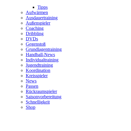
Tipps
Aufwärmen
Ausdauertraining
Außenspieler
Coaching
Dribbling
DVDs
Gegenstoß
Grundlagentraining
Handball-News
Individualtraining
Jugendtraining
Koordination
Kreisspieler
News
Passen
Rückraumspieler
Saisonvorbereitung
Schnelligkeit
Shop