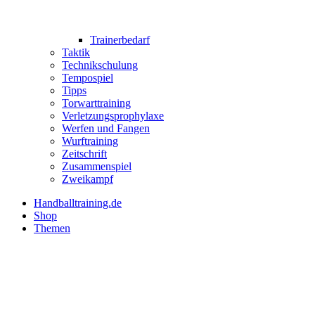
Trainerbedarf
Taktik
Technikschulung
Tempospiel
Tipps
Torwarttraining
Verletzungsprophylaxe
Werfen und Fangen
Wurftraining
Zeitschrift
Zusammenspiel
Zweikampf
Handballtraining.de
Shop
Themen