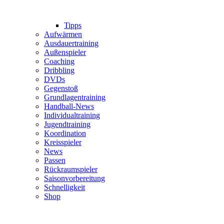
Tipps
Aufwärmen
Ausdauertraining
Außenspieler
Coaching
Dribbling
DVDs
Gegenstoß
Grundlagentraining
Handball-News
Individualtraining
Jugendtraining
Koordination
Kreisspieler
News
Passen
Rückraumspieler
Saisonvorbereitung
Schnelligkeit
Shop