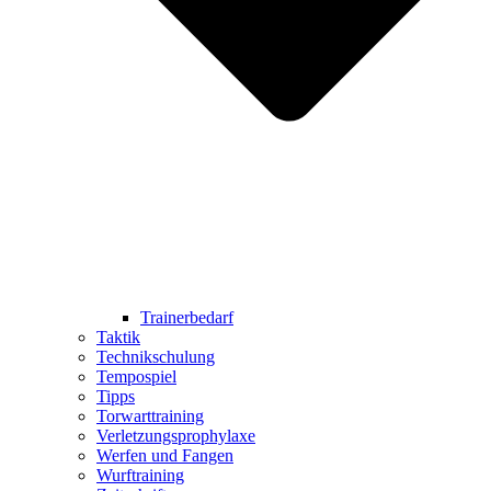
Trainerbedarf
Taktik
Technikschulung
Tempospiel
Tipps
Torwarttraining
Verletzungsprophylaxe
Werfen und Fangen
Wurftraining