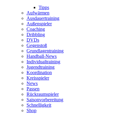
Tipps
Aufwärmen
Ausdauertraining
Außenspieler
Coaching
Dribbling
DVDs
Gegenstoß
Grundlagentraining
Handball-News
Individualtraining
Jugendtraining
Koordination
Kreisspieler
News
Passen
Rückraumspieler
Saisonvorbereitung
Schnelligkeit
Shop